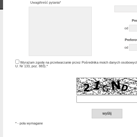
Uwagi/treść pytania*
Pr
od
Prefer
od
Wyrażam zgodę na przetwarzanie przez Pośrednika moich danych osobowych 
U. Nr 133, poz. 883).*
* - pola wymagane