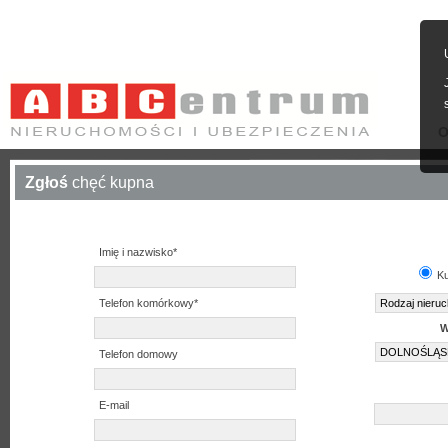
O
Zgłoś
chęć kupna
Imię i nazwisko*
K
Telefon komórkowy*
W
Telefon domowy
E-mail